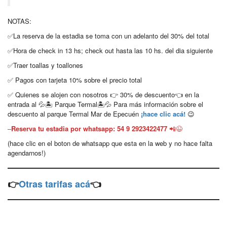
NOTAS:
✅La reserva de la estadia se toma con un adelanto del 30% del total
✅Hora de check in 13 hs; check out hasta las 10 hs. del dia siguiente
✅Traer toallas y toallones
✅ Pagos con tarjeta 10% sobre el precio total
✅ Quienes se alojen con nosotros 👉 30% de descuento👈 en la
entrada al 💦🏝 Parque Termal🏝💦 Para más información sobre el
descuento al parque Termal Mar de Epecuén
¡hace clic acá!
😉
–
Reserva tu estadia por whatsapp: 54 9 2923422477
📲😉
(hace clic en el boton de whatsapp que esta en la web y no hace falta
agendarnos!)
👉
Otras tarifas acá
👈