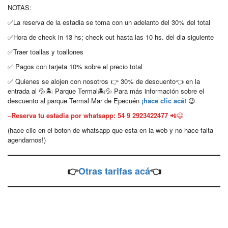
NOTAS:
✅La reserva de la estadia se toma con un adelanto del 30% del total
✅Hora de check in 13 hs; check out hasta las 10 hs. del dia siguiente
✅Traer toallas y toallones
✅ Pagos con tarjeta 10% sobre el precio total
✅ Quienes se alojen con nosotros 👉 30% de descuento👈 en la
entrada al 💦🏝 Parque Termal🏝💦 Para más información sobre el
descuento al parque Termal Mar de Epecuén
¡hace clic acá!
😉
–
Reserva tu estadia por whatsapp: 54 9 2923422477
📲😉
(hace clic en el boton de whatsapp que esta en la web y no hace falta
agendarnos!)
👉
Otras tarifas acá
👈