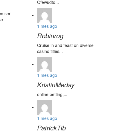
Ofewudto...
en ser
se
1 mes ago
Robinrog
Cruise in and feast on diverse
casino titles...
1 mes ago
KristinMeday
online betting,...
1 mes ago
PatrickTib